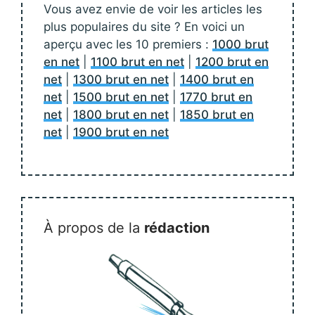
Vous avez envie de voir les articles les
plus populaires du site ? En voici un
aperçu avec les 10 premiers :
1000 brut
en net
|
1100 brut en net
|
1200 brut en
net
|
1300 brut en net
|
1400 brut en
net
|
1500 brut en net
|
1770 brut en
net
|
1800 brut en net
|
1850 brut en
net
|
1900 brut en net
À propos de la
rédaction