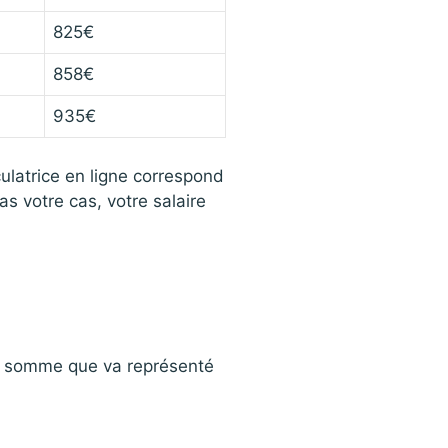
825€
858€
935€
culatrice en ligne correspond
s votre cas, votre salaire
 la somme que va représenté