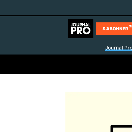
Aller
au
contenu

S’ABONNER
Journal Pr