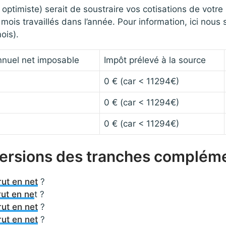
optimiste) serait de soustraire vos cotisations de votre s
 mois travaillés dans l’année. Pour information, ici nou
ois).
nnuel net imposable
Impôt prélevé à la source
0 € (car < 11294€)
0 € (car < 11294€)
0 € (car < 11294€)
versions des tranches complém
ut en net
?
ut en ne
t ?
ut en net
?
ut en net
?