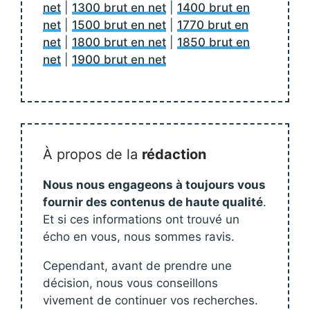
net
|
1300 brut en net
|
1400 brut en
net
|
1500 brut en net
|
1770 brut en
net
|
1800 brut en net
|
1850 brut en
net
|
1900 brut en net
À propos de la
rédaction
Nous nous engageons à toujours vous
fournir des contenus de haute qualité
.
Et si ces informations ont trouvé un
écho en vous, nous sommes ravis.
Cependant, avant de prendre une
décision, nous vous conseillons
vivement de continuer vos recherches.