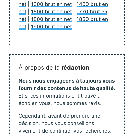
net
|
1300 brut en net
|
1400 brut en
net
|
1500 brut en net
|
1770 brut en
net
|
1800 brut en net
|
1850 brut en
net
|
1900 brut en net
À propos de la
rédaction
Nous nous engageons à toujours vous
fournir des contenus de haute qualité
.
Et si ces informations ont trouvé un
écho en vous, nous sommes ravis.
Cependant, avant de prendre une
décision, nous vous conseillons
vivement de continuer vos recherches.