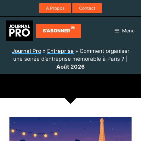
Aller
À Propos
Contact
au
contenu
💌
S’ABONNER
Menu
Journal Pro
»
Entreprise
»
Comment organiser
une soirée d’entreprise mémorable à Paris ?
|
Août 2026