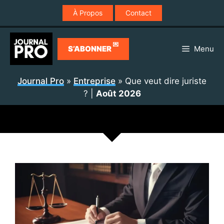
Aller
À Propos
Contact
au
contenu
💌
S’ABONNER
Menu
Journal Pro
»
Entreprise
»
Que veut dire juriste
?
|
Août 2026