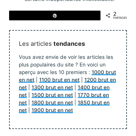
2
Épingle
PARTAGES
Les articles
tendances
Vous avez envie de voir les articles les
plus populaires du site ? En voici un
aperçu avec les 10 premiers :
1000 brut
en net
|
1100 brut en net
|
1200 brut en
net
|
1300 brut en net
|
1400 brut en
net
|
1500 brut en net
|
1770 brut en
net
|
1800 brut en net
|
1850 brut en
net
|
1900 brut en net