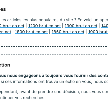
ces
les articles les plus populaires du site ? En voici un ap
0 brut en net
|
1200 brut en net
|
1300 brut en net
|
140
en net
|
1800 brut en net
|
1850 brut en net
|
1900 brut
ction
us nous engageons à toujours vous fournir des cont
 si ces informations ont trouvé un écho en vous, nous 
pendant, avant de prendre une décision, nous vous con
ntinuer vos recherches.