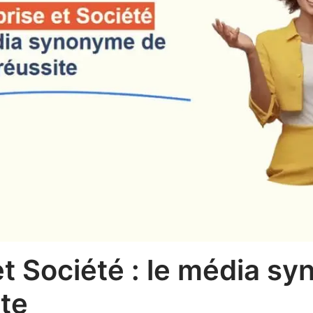
et Société : le média s
ite