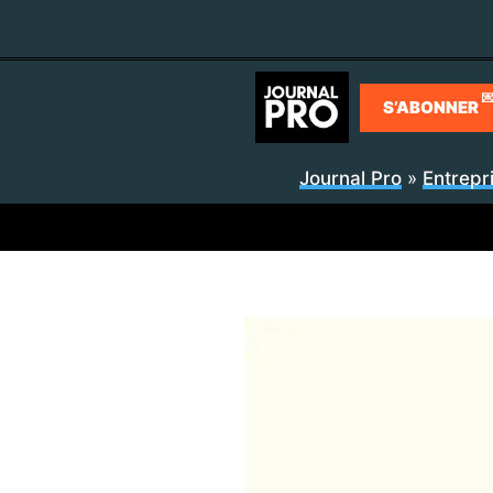
Aller
au
contenu

S’ABONNER
Journal Pro
»
Entrepr