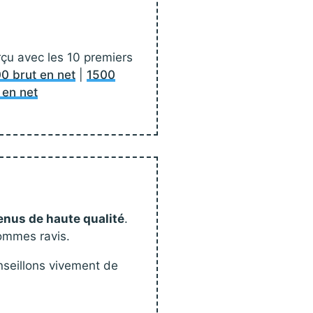
erçu avec les 10 premiers
0 brut en net
|
1500
 en net
enus de haute qualité
.
sommes ravis.
seillons vivement de