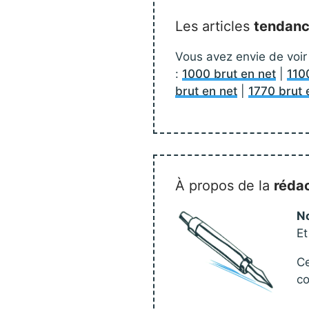
Les articles
tendan
Vous avez envie de voir 
:
1000 brut en net
|
110
brut en net
|
1770 brut 
À propos de la
réda
No
Et
Ce
co