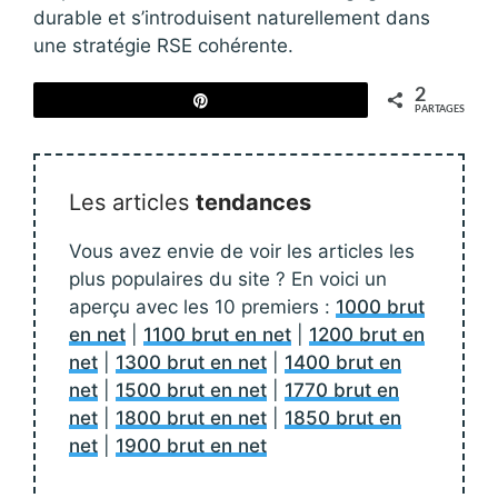
durable et s’introduisent naturellement dans
une stratégie RSE cohérente.
2
Épingle
PARTAGES
Les articles
tendances
Vous avez envie de voir les articles les
plus populaires du site ? En voici un
aperçu avec les 10 premiers :
1000 brut
en net
|
1100 brut en net
|
1200 brut en
net
|
1300 brut en net
|
1400 brut en
net
|
1500 brut en net
|
1770 brut en
net
|
1800 brut en net
|
1850 brut en
net
|
1900 brut en net