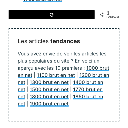
1
Épingle
PARTAGES
Les articles
tendances
Vous avez envie de voir les articles les
plus populaires du site ? En voici un
aperçu avec les 10 premiers :
1000 brut
en net
|
1100 brut en net
|
1200 brut en
net
|
1300 brut en net
|
1400 brut en
net
|
1500 brut en net
|
1770 brut en
net
|
1800 brut en net
|
1850 brut en
net
|
1900 brut en net